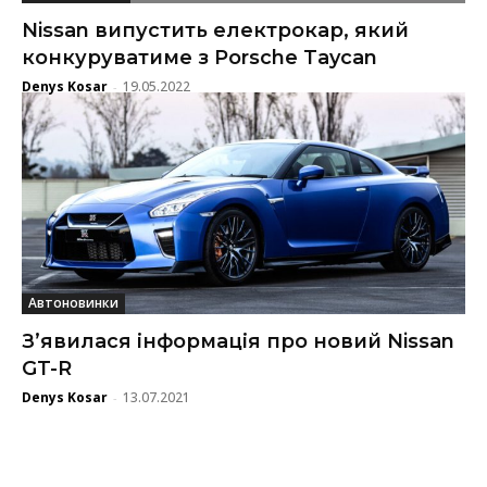
Nissan випустить електрокар, який
конкуруватиме з Porsche Taycan
Denys Kosar
19.05.2022
-
Автоновинки
З’явилася інформація про новий Nissan
GT-R
Denys Kosar
13.07.2021
-