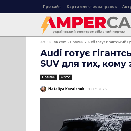
Про сайт
Карта електрозаправок
Акт
AMPERCAR.com
Новини
Audi готує гігантський Q
Audi готує гігант
SUV для тих, кому
Новини
Фото
Nataliya Kovalchuk
13.05.2026