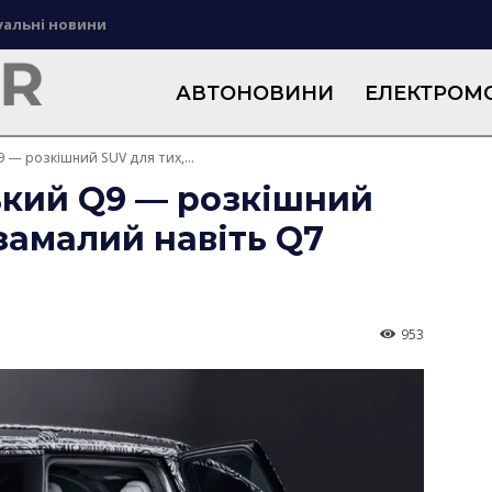
уальні новини
АВТОНОВИНИ
ЕЛЕКТРОМО
9 — розкішний SUV для тих,...
ський Q9 — розкішний
 замалий навіть Q7
953