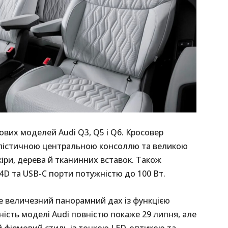
вих моделей Audi Q3, Q5 і Q6. Кросовер
лістичною центральною консоллю та великою
іри, дерева й тканинних вставок. Також
4D та USB-C порти потужністю до 100 Вт.
е величезний панорамний дах із функцією
ність моделі Audi повністю покаже 29 липня, але
й фірмовий стиль із тонкою LED-оптикою та