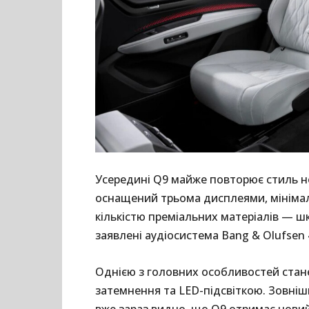
Усередині Q9 майже повторює стиль но
оснащений трьома дисплеями, мініма
кількістю преміальних матеріалів — шк
заявлені аудіосистема Bang & Olufsen 
Однією з головних особливостей стан
затемнення та LED-підсвіткою. Зовніш
вже зараз видно, що Q9 отримає нови