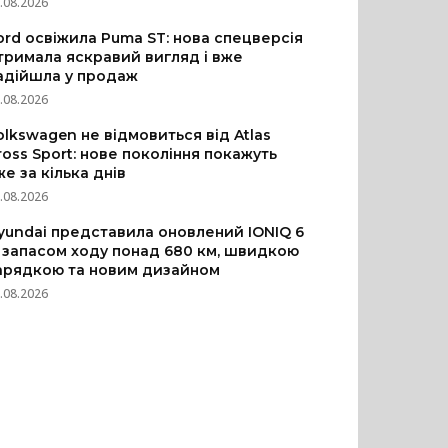
.08.2026
ord освіжила Puma ST: нова спецверсія
тримала яскравий вигляд і вже
адійшла у продаж
.08.2026
olkswagen не відмовиться від Atlas
ross Sport: нове покоління покажуть
же за кілька днів
.08.2026
yundai представила оновлений IONIQ 6
з запасом ходу понад 680 км, швидкою
арядкою та новим дизайном
.08.2026