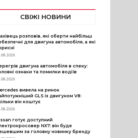
СВІЖІ НОВИНИ
ахівець розповів, які оберти найбільш
ебезпечні для двигуна автомобіля, а які
орисні
.08.2026
ерегрів двигуна автомобіля в спеку:
оловні ознаки та помилки водіїв
.08.2026
ercedes вивела на ринок
айпотужніший GLS із двигуном V8:
кільки він коштує
.08.2026
issan готує доступний
лектрокросовер NX7: він буде
ешевшим за головну новинку бренду