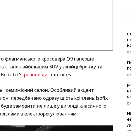
Ф
н
к
07
го флагманського кросовера Q9 і вперше
П
ь стане найбільшим SUV у лінійці бренду та
г
-Benz GLS,
розповідає
motor.es.
07
M
ь і семимісний салон. Особливий акцент
н
с
лоні передбачено одразу шість кріплень Isofix
07
 буде замовити не лише у вигляді класичного
кріслами з електрорегулюванням.
N
е
д