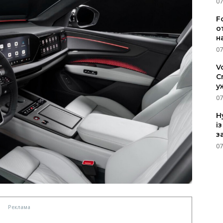
07
F
о
н
07
V
C
у
07
H
і
з
07