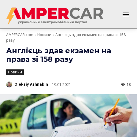
AMPERCAR.com
Новини
Англієць здав екзамен на права зі 158
разу
Англієць здав екзамен на
права зі 158 разу
Новини
Oleksiy Azhnakin
19.01.2021
18