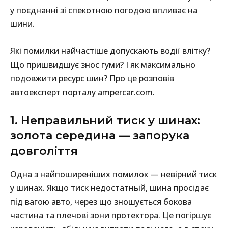
у поєднанні зі спекотною погодою впливає на
шини.
Які помилки найчастіше допускають водії влітку?
Що пришвидшує знос гуми? І як максимально
подовжити ресурс шин? Про це розповів
автоексперт порталу ampercar.com.
1. Неправильний тиск у шинах:
золота середина — запорука
довголіття
Одна з найпоширеніших помилок — невірний тиск
у шинах. Якщо тиск недостатньій, шина просідає
під вагою авто, через що зношується бокова
частина та плечові зони протектора. Це погіршує