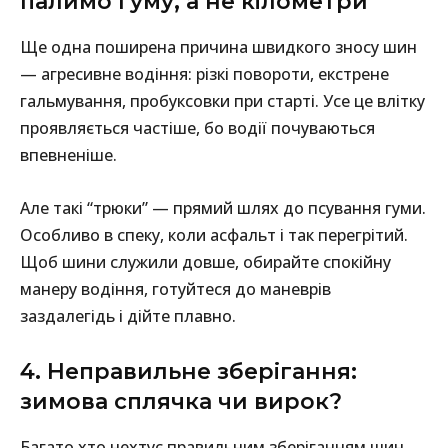
палимо гуму, а не кілометри
Ще одна поширена причина швидкого зносу шин
— агресивне водіння: різкі повороти, екстрене
гальмування, пробуксовки при старті. Усе це влітку
проявляється частіше, бо водії почуваються
впевненіше.
Але такі “трюки” — прямий шлях до псування гуми.
Особливо в спеку, коли асфальт і так перегрітий.
Щоб шини служили довше, обирайте спокійну
манеру водіння, готуйтеся до маневрів
заздалегідь і дійте плавно.
4. Неправильне зберігання:
зимова сплячка чи вирок?
Багато хто нехтує правильним зберіганням шин.