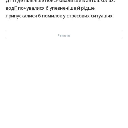
ДТП детальніше пояснювали ще в автошколах,
водії почувалися б упевненіше й рідше
припускалися б помилок у стресових ситуаціях.