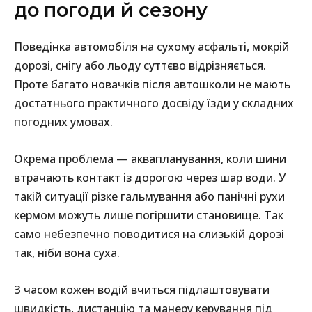
до погоди й сезону
Поведінка автомобіля на сухому асфальті, мокрій
дорозі, снігу або льоду суттєво відрізняється.
Проте багато новачків після автошколи не мають
достатнього практичного досвіду їзди у складних
погодних умовах.
Окрема проблема — аквапланування, коли шини
втрачають контакт із дорогою через шар води. У
такій ситуації різке гальмування або панічні рухи
кермом можуть лише погіршити становище. Так
само небезпечно поводитися на слизькій дорозі
так, ніби вона суха.
З часом кожен водій вчиться підлаштовувати
швидкість, дистанцію та манеру керування під