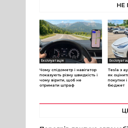
НЕ
Експлуатація
Експлуата
Чому спідометр і навігатор
Tesla з а
показують різну швидкість і
як оцінит
чому вірити, щоб не
покупки і
отримати штраф
бюджет
Ц