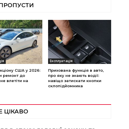
 ПРОПУСТИ
ція
Експлуатація
укціону США у 2026:
Прихована функція в авто,
и ремонт до
про яку не знають водії:
 не влетіти на
навіщо затискати кнопки
склопідйомника
Е ЦІКАВО