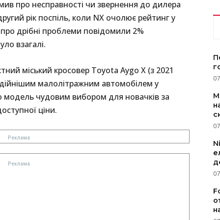
мив про несправності чи звернення до дилера
другий рік поспіль, коли NX очолює рейтинг у
у про дрібні проблеми повідомили 2%
уло взагалі.
П
г
тний міський кросовер Toyota Aygo X (з 2021
07
надійнішим малолітражним автомобілем у
ю модель чудовим вибором для новачків за
M
н
доступної ціни.
с
07
N
е
д
07
F
о
н