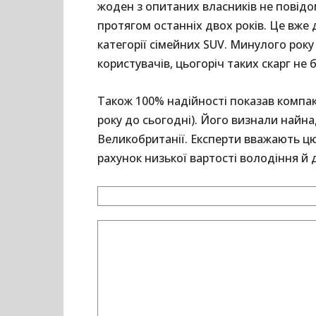
жоден з опитаних власників не повідо
протягом останніх двох років. Це вже 
категорії сімейних SUV. Минулого рок
користувачів, цьогоріч таких скарг не б
Також 100% надійності показав компак
року до сьогодні). Його визнали най
Великобританії. Експерти вважають ц
рахунок низької вартості володіння й 