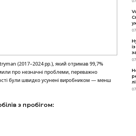
07
V
C
у
07
H
і
з
07
tryman (2017–2024 рр.), який отримав 99,7%
Н
омили про незначні проблеми, переважно
р
ності були швидко усунені виробником — менш
л
07
білів з пробігом: