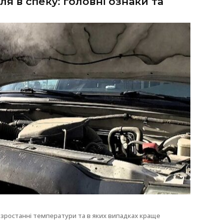
я в спеку: головні ознаки та
и зростанні температури та в яких випадках краще