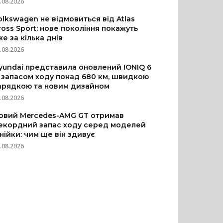
.08.2026
olkswagen не відмовиться від Atlas
ross Sport: нове покоління покажуть
же за кілька днів
.08.2026
yundai представила оновлений IONIQ 6
з запасом ходу понад 680 км, швидкою
арядкою та новим дизайном
.08.2026
овий Mercedes-AMG GT отримав
екордний запас ходу серед моделей
інійки: чим ще він здивує
.08.2026