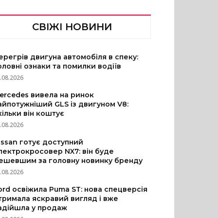
СВІЖІ НОВИНИ
ерегрів двигуна автомобіля в спеку:
оловні ознаки та помилки водіїв
.08.2026
ercedes вивела на ринок
айпотужніший GLS із двигуном V8:
кільки він коштує
.08.2026
issan готує доступний
лектрокросовер NX7: він буде
ешевшим за головну новинку бренду
.08.2026
ord освіжила Puma ST: нова спецверсія
тримала яскравий вигляд і вже
адійшла у продаж