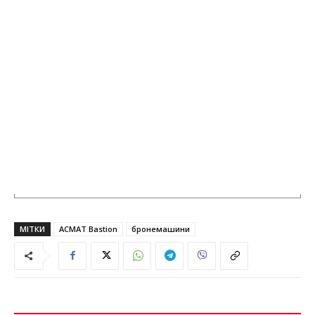
МІТКИ
ACMAT Bastion
бронемашини