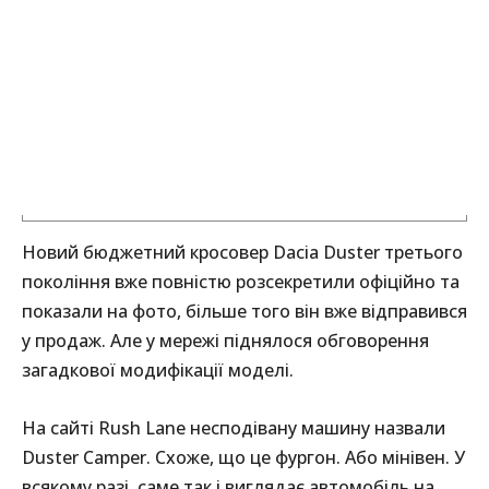
Новий бюджетний кросовер Dacia Duster третього
покоління вже повністю розсекретили офіційно та
показали на фото, більше того він вже відправився
у продаж. Але у мережі піднялося обговорення
загадкової модифікації моделі.
На сайті Rush Lane несподівану машину назвали
Duster Camper. Схоже, що це фургон. Або мінівен. У
всякому разі, саме так і виглядає автомобіль на