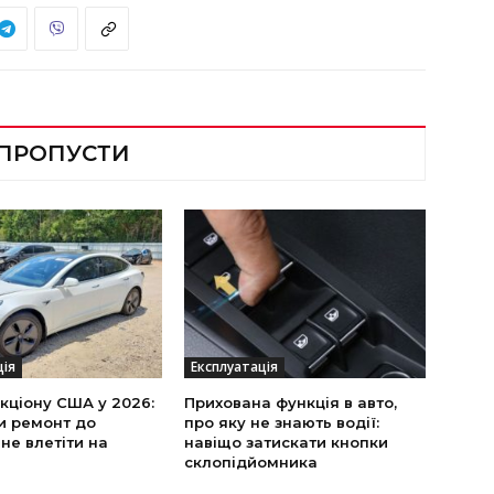
 ПРОПУСТИ
ція
Експлуатація
укціону США у 2026:
Прихована функція в авто,
и ремонт до
про яку не знають водії:
 не влетіти на
навіщо затискати кнопки
склопідйомника