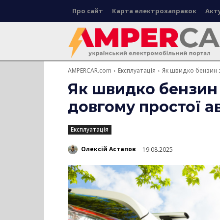
Про сайт
Карта електрозаправок
Акт
AMPERCAR.com
Експлуатація
Як швидко бензин 
Як швидко бензин 
довгому простої а
Експлуатація
Олексій Астапов
19.08.2025