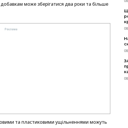
08
 добавкам може зберігатися два роки та більше
Щ
р
к
08
Н
с
08
З
п
к
08
умовими та пластиковими ущільненнями можуть