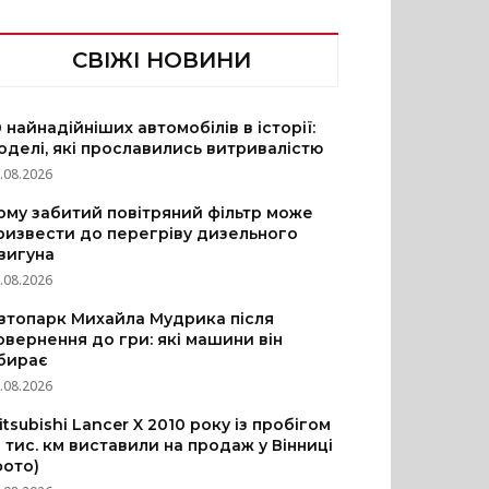
СВІЖІ НОВИНИ
0 найнадійніших автомобілів в історії:
оделі, які прославились витривалістю
.08.2026
ому забитий повітряний фільтр може
ризвести до перегріву дизельного
вигуна
.08.2026
втопарк Михайла Мудрика після
овернення до гри: які машини він
бирає
.08.2026
itsubishi Lancer X 2010 року із пробігом
3 тис. км виставили на продаж у Вінниці
фото)