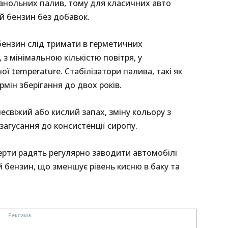
анольних палив, тому для класичних авто
 бензин без добавок.
бензин слід тримати в герметичних
з мінімальною кількістю повітря, у
ї temperature. Стабілізатори палива, такі як
мін зберігання до двох років.
свіжий або кислий запах, зміну кольору з
агусання до консистенції сиропу.
ерти радять регулярно заводити автомобілі
й бензин, що зменшує рівень кисню в баку та