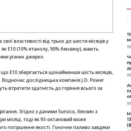
1
м
 свої властивості від трьох до шести місяців у
08
і як E10 (10% етанолу, 90% бензину), мають
ними різних джерел.
Ч
п
д
, що E10 зберігається щонайменше шість місяців,
08
. Водночас дослідницька компанія J.D. Power
А
ть втратити здатність до горіння всього за
п
о
08
ігання. Згідно з даними Sunoco, бензин з
M
ри місяці, тоді як 93-октановий може
1
(
ного погіршення якості. Гоночне паливо завдяки