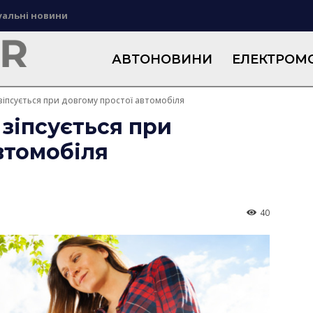
уальні новини
АВТОНОВИНИ
ЕЛЕКТРОМО
зіпсується при довгому простої автомобіля
зіпсується при
втомобіля
40