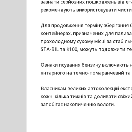
зазнати серйозних пошкоджень від ет
рекомендують використовувати чистий
Для продовження терміну зберігання 
контейнерах, призначених для палива, 
прохолодному сухому місці за стабільно
STA-BIL та K100, можуть подовжити тер
Ознаки псування бензину включають не
янтарного на темно-помаранчевий та з
Власникам великих автоколекцій експ
кожні кілька тижнів та доливати свіжи
запобігає накопиченню вологи.