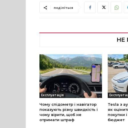
поділіться
НЕ
Експлуатація
Експлуата
Чому спідометр і навігатор
Tesla з а
показують різну швидкість і
як оцінит
чому вірити, щоб не
покупки і
отримати штраф
бюджет