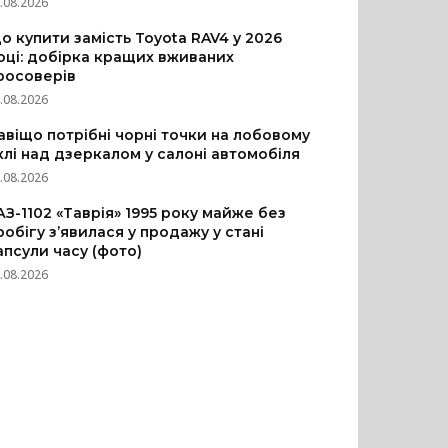
.08.2026
о купити замість Toyota RAV4 у 2026
оці: добірка кращих вживаних
росоверів
.08.2026
авіщо потрібні чорні точки на лобовому
клі над дзеркалом у салоні автомобіля
.08.2026
АЗ-1102 «Таврія» 1995 року майже без
робігу з’явилася у продажу у стані
апсули часу (фото)
.08.2026