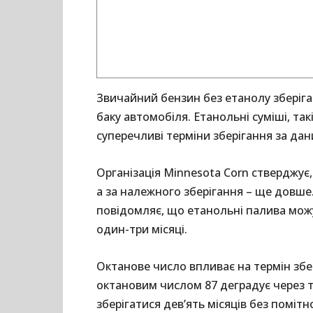
Звичайний бензин без етанолу зберігає
баку автомобіля. Етанольні суміші, так
суперечливі терміни зберігання за да
Організація Minnesota Corn стверджує
а за належного зберігання – ще довше
повідомляє, що етанольні палива можу
один-три місяці.
Октанове число впливає на термін збер
октановим числом 87 деградує через т
зберігатися дев’ять місяців без поміт