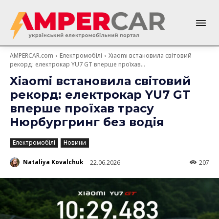
AMPERCAR.com
Електромобілі
Xiaomi встановила світовий
рекорд: електрокар YU7 GT вперше проїхав...
Xiaomi встановила світовий
рекорд: електрокар YU7 GT
вперше проїхав трасу
Нюрбургринг без водія
Електромобілі
Новини
Nataliya Kovalchuk
22.06.2026
207