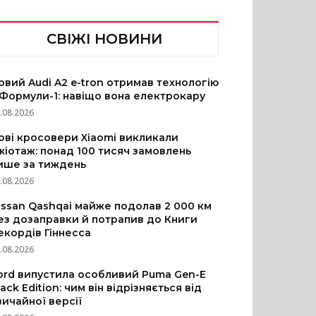
СВІЖІ НОВИНИ
овий Audi A2 e-tron отримав технологію
 Формули-1: навіщо вона електрокару
.08.2026
ові кросовери Xiaomi викликали
жіотаж: понад 100 тисяч замовлень
ише за тиждень
.08.2026
issan Qashqai майже подолав 2 000 км
ез дозаправки й потрапив до Книги
екордів Гіннесса
.08.2026
ord випустила особливий Puma Gen-E
lack Edition: чим він відрізняється від
вичайної версії