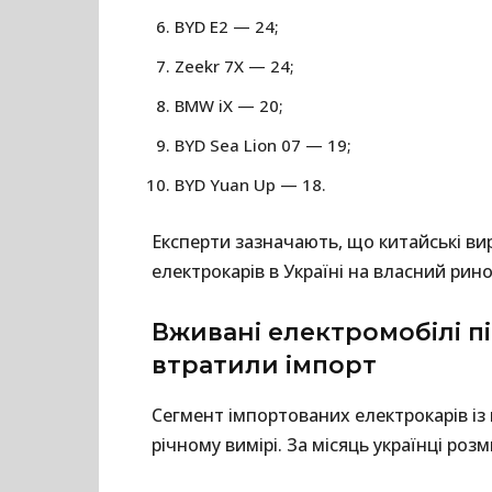
BYD E2 — 24;
Zeekr 7X — 24;
BMW iX — 20;
BYD Sea Lion 07 — 19;
BYD Yuan Up — 18.
Експерти зазначають, що китайські в
електрокарів в Україні на власний рино
Вживані електромобілі п
втратили імпорт
Сегмент імпортованих електрокарів із 
річному вимірі. За місяць українці ро