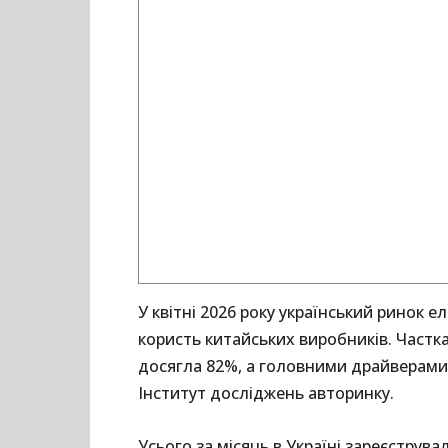
У квітні 2026 року український ринок 
користь китайських виробників. Частк
досягла 82%, а головними драйверами 
Інститут досліджень авторинку.
Усього за місяць в Україні зареєструв