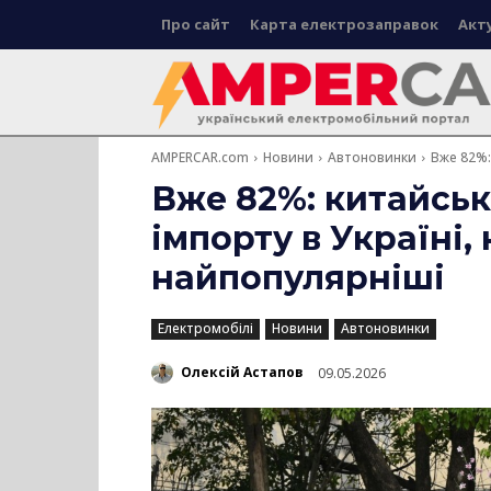
Про сайт
Карта електрозаправок
Акт
AMPERCAR.com
Новини
Автоновинки
Вже 82%:
Вже 82%: китайськ
імпорту в Україні,
найпопулярніші
Електромобілі
Новини
Автоновинки
Олексій Астапов
09.05.2026