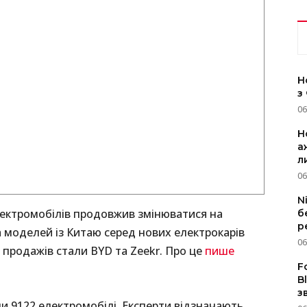
Н
з
06
Н
а
л
06
N
електромобілів продовжив змінюватися на
б
р
а моделей із Китаю серед нових електрокарів
06
продажів стали BYD та Zeekr. Про це
пише
F
B
з
али 9122 електромобілі. Експерти відзначають,