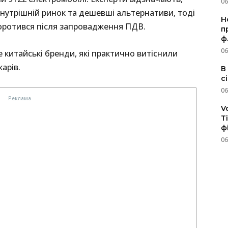
06
нутрішній ринок та дешевші альтернативи, тоді
Н
оротився після запровадження ПДВ.
п
ф
06
 китайські бренди, які практично витіснили
арів.
В
с
06
V
T
ф
06