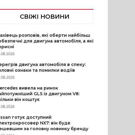
СВІЖІ НОВИНИ
ахівець розповів, які оберти найбільш
ебезпечні для двигуна автомобіля, а які
орисні
.08.2026
ерегрів двигуна автомобіля в спеку:
оловні ознаки та помилки водіїв
.08.2026
ercedes вивела на ринок
айпотужніший GLS із двигуном V8:
кільки він коштує
.08.2026
issan готує доступний
лектрокросовер NX7: він буде
ешевшим за головну новинку бренду