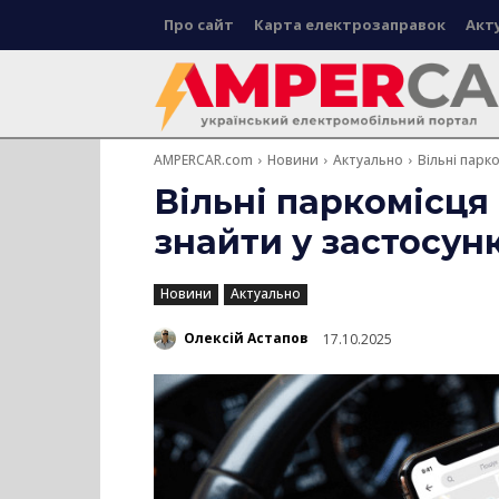
Про сайт
Карта електрозаправок
Акт
AMPERCAR.com
Новини
Актуально
Вільні парко
Вільні паркомісця
знайти у застосун
Новини
Актуально
Олексій Астапов
17.10.2025