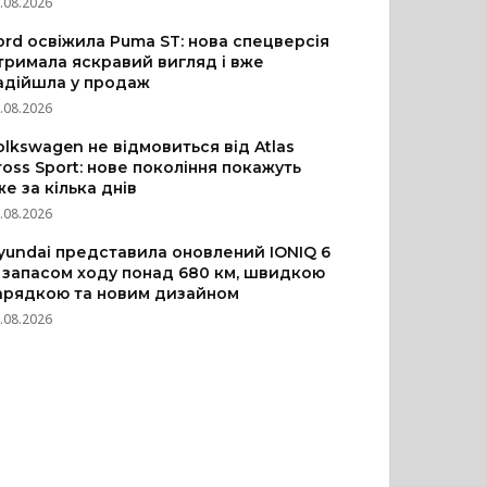
.08.2026
ord освіжила Puma ST: нова спецверсія
тримала яскравий вигляд і вже
адійшла у продаж
.08.2026
olkswagen не відмовиться від Atlas
ross Sport: нове покоління покажуть
же за кілька днів
.08.2026
yundai представила оновлений IONIQ 6
з запасом ходу понад 680 км, швидкою
арядкою та новим дизайном
.08.2026