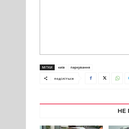
МІТКИ
київ
паркування
поділіться
НЕ