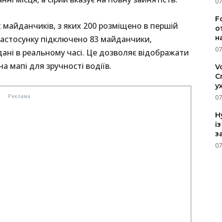
07
F
 майданчиків, з яких 200 розміщено в першій
о
н
в застосунку підключено 83 майданчики,
07
дані в реальному часі. Це дозволяє відображати
 мапі для зручності водіїв.
V
C
у
07
H
і
з
07