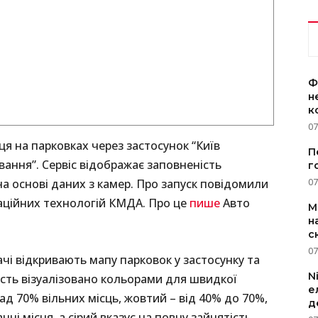
Ф
н
к
07
сця на парковках через застосунок “Київ
П
вання”. Сервіс відображає заповненість
г
на основі даних з камер. Про запуск повідомили
07
аційних технологій КМДА. Про це
пише
Авто
M
н
с
07
чі відкривають мапу парковок у застосунку та
N
сть візуалізовано кольорами для швидкої
е
над 70% вільних місць, жовтий – від 40% до 70%,
д
ні місця, а сірий вказує на повну зайнятість.