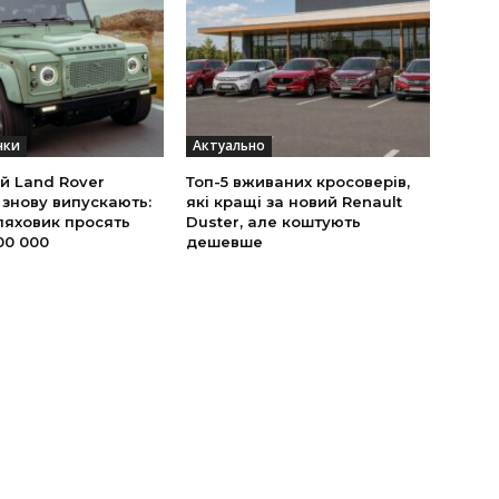
нки
Актуально
й Land Rover
Топ-5 вживаних кросоверів,
 знову випускають:
які кращі за новий Renault
ляховик просять
Duster, але коштують
00 000
дешевше