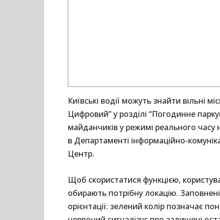
Київські водії можуть знайти вільні мі
Цифровий” у розділі “Погодинне парку
майданчиків у режимі реального часу 
в Департаменті інформаційно-комунік
Центр.
Щоб скористатися функцією, користува
обирають потрібну локацію. Заповнені
орієнтації: зелений колір позначає по
червоний сигналізує про залишені остан