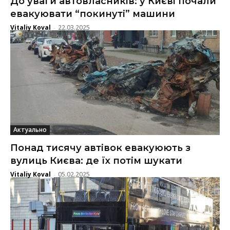
До уваги автовласників: у Києві почали
евакуювати “покинуті” машини
Vitaliy Koval
22.03.2025
-
Актуально
Понад тисячу автівок евакуюють з
вулиць Києва: де їх потім шукати
Vitaliy Koval
05.02.2025
-