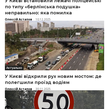
У Києві встановили лежачі поліцейські
по типу «берлінська подушка»
неправильно: яка помилка
Олексій Астапов
10.12.2025
-
Актуально
У Києві відкрили рух новим мостом: де
полегшили проїзд водіям
Олексій Астапов
30.11.2025
-