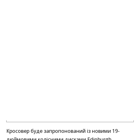
Кросовер буде запропонований із новими 19-
дюймовими колісними дисками Edinburgh,