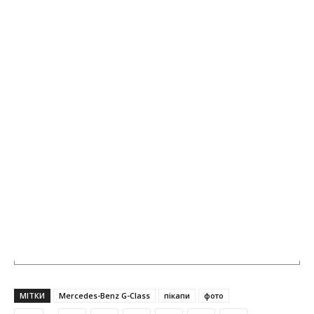
МІТКИ
Mercedes-Benz G-Class
пікапи
фото