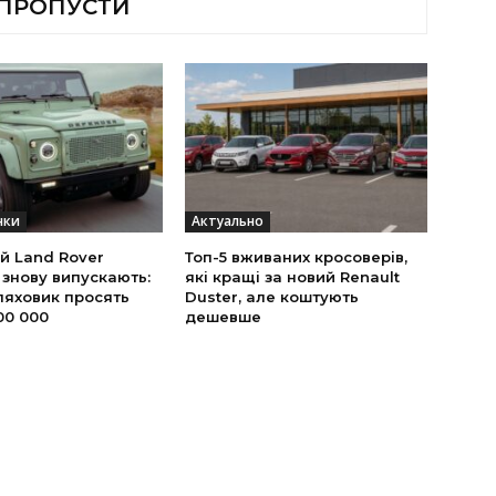
 ПРОПУСТИ
нки
Актуально
й Land Rover
Топ-5 вживаних кросоверів,
 знову випускають:
які кращі за новий Renault
ляховик просять
Duster, але коштують
00 000
дешевше