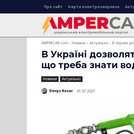
Про сайт
Карта електрозаправок
Акт
AMPERCAR.com
Новини
Актуально
В Україні д
В Україні дозволя
що треба знати во
Новини
Актуально
Denys Kosar
01.07.2021