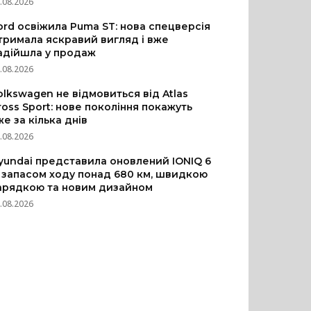
.08.2026
ord освіжила Puma ST: нова спецверсія
тримала яскравий вигляд і вже
адійшла у продаж
.08.2026
olkswagen не відмовиться від Atlas
ross Sport: нове покоління покажуть
же за кілька днів
.08.2026
yundai представила оновлений IONIQ 6
з запасом ходу понад 680 км, швидкою
арядкою та новим дизайном
.08.2026