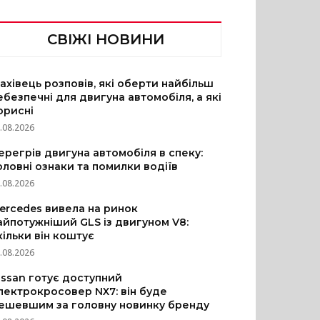
СВІЖІ НОВИНИ
ахівець розповів, які оберти найбільш
ебезпечні для двигуна автомобіля, а які
орисні
.08.2026
ерегрів двигуна автомобіля в спеку:
оловні ознаки та помилки водіїв
.08.2026
ercedes вивела на ринок
айпотужніший GLS із двигуном V8:
кільки він коштує
.08.2026
issan готує доступний
лектрокросовер NX7: він буде
ешевшим за головну новинку бренду