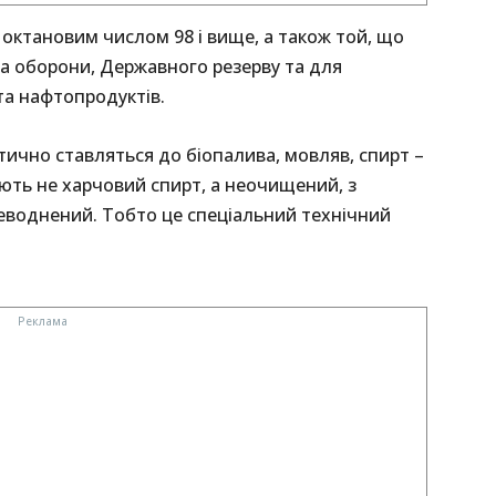
октановим числом 98 і вище, а також той, що
а оборони, Державного резерву та для
та нафтопродуктів.
тично ставляться до біопалива, мовляв, спирт –
ають не харчовий спирт, а неочищений, з
еводнений. Тобто це спеціальний технічний