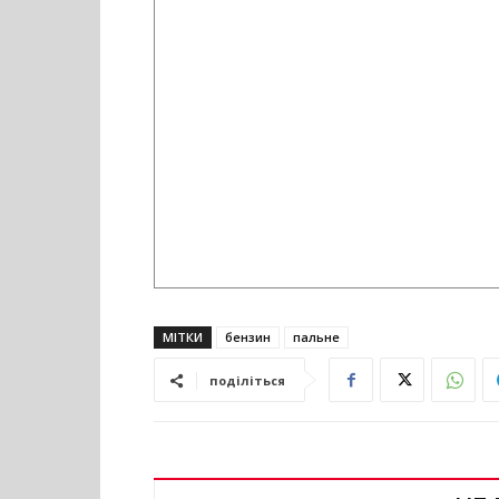
МІТКИ
бензин
пальне
поділіться