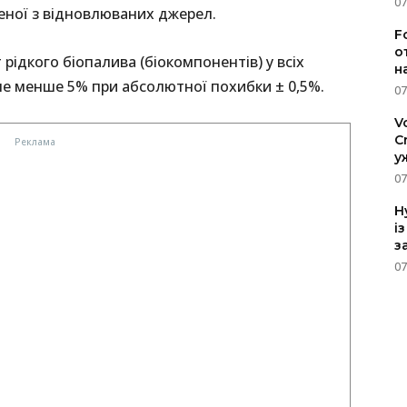
07
леної з відновлюваних джерел.
F
о
рідкого біопалива (біокомпонентів) у всіх
н
 не менше 5% при абсолютної похибки ± 0,5%.
07
V
C
у
07
H
і
з
07