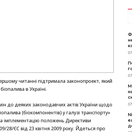
Ф
н
к
07
П
г
07
 першому читанні підтримала законопроект, який
M
іопалива в Україні.
н
с
мін до деяких законодавчих актів України щодо
07
іопалива (біокомпонентів) у галузі транспорту»
N
 на імплементацію положень Директиви
е
д
/28/ЄС від 23 квітня 2009 року. Йдеться про