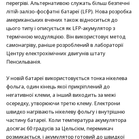
перегріві. Альтернативою служать більш безпечні
літій-залізо-фосфатні батареї (LFP). Нова розробка
американських вчених також відноситься до
цього типу і описується як LFP-акумулятор з
термічною модуляцією. Він використовує метод
самонагріву, раніше розроблений в лабораторії
Центру електрохімічних двигунів штату
Пенсильванія.
У новій батареї використовується тонка нікелева
фольга, один кінець якої прикріплений до
негативної клеми, а інший виходить за межі
осередку, утворюючи третю клему. Електрони
швидко нагрівають нікелеву фольгу і внутрішню
частину батареї. Коли температура акумулятора
досягає 60 градусів за Цельсієм, перемикач
розмикається, і акумулятор готовий до швидкої