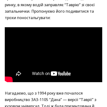
ринку, в якому водій заправляє “Таврію” зі своєї
запальнички. Пропонуємо його подивитися та
трохи поностальгувати:
Нагадаємо, що з 1994 року вже почалося
виробництво ЗАЗ-1105 “Дана” — версії “Таврії” з
кузовом універсал. Тоді ж була презентована й