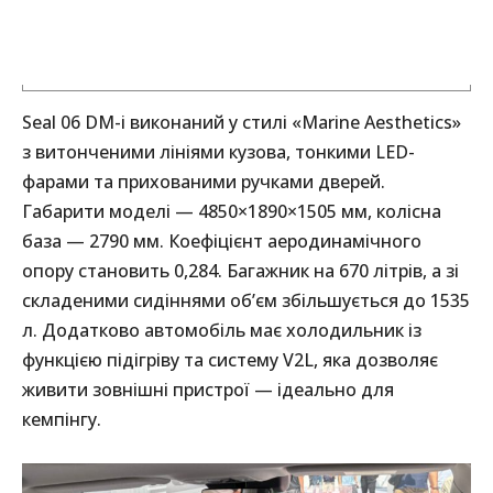
Seal 06 DM-i виконаний у стилі «Marine Aesthetics»
з витонченими лініями кузова, тонкими LED-
фарами та прихованими ручками дверей.
Габарити моделі — 4850×1890×1505 мм, колісна
база — 2790 мм. Коефіцієнт аеродинамічного
опору становить 0,284. Багажник на 670 літрів, а зі
складеними сидіннями об’єм збільшується до 1535
л. Додатково автомобіль має холодильник із
функцією підігріву та систему V2L, яка дозволяє
живити зовнішні пристрої — ідеально для
кемпінгу.