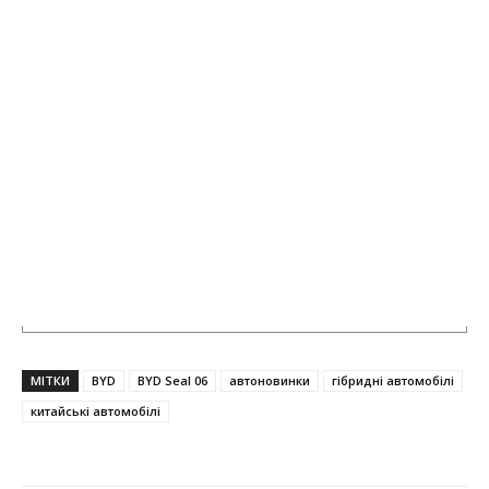
МІТКИ
BYD
BYD Seal 06
автоновинки
гібридні автомобілі
китайські автомобілі