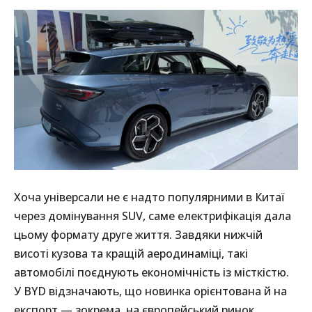
Хоча універсали не є надто популярними в Китаї
через домінування SUV, саме електрифікація дала
цьому формату друге життя. Завдяки нижчій
висоті кузова та кращій аеродинаміці, такі
автомобілі поєднують економічність із місткістю.
У BYD відзначають, що новинка орієнтована й на
експорт — зокрема, на європейський ринок.