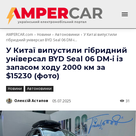
AMPERCAR.com
Новини
Автоновинки
У Китаї випустили
гібридний універсал BYD Seal 06 DM-i...
У Китаї випустили гібридний
універсал BYD Seal 06 DM-i із
запасом ходу 2000 км за
$15230 (фото)
Новини
Автоновинки
Олексій Астапов
05.07.2025
31