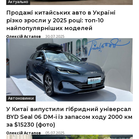
Актуально
Продажі китайських авто в Україні
різко зросли у 2025 році: топ-10
найпопулярніших моделей
Олексій Астапов
30.07.2025
-
Автоновинки
У Китаї випустили гібридний універсал
BYD Seal 06 DM-i із запасом ходу 2000 км
за $15230 (фото)
Олексій Астапов
05.07.2025
-