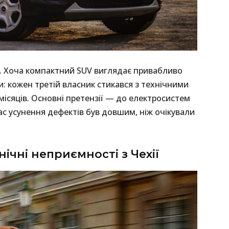
ga. Хоча компактний SUV виглядає привабливо
: кожен третій власник стикався з технічними
ісяців. Основні претензії — до електросистем
ас усунення дефектів був довшим, ніж очікували
нічні неприємності з Чехії