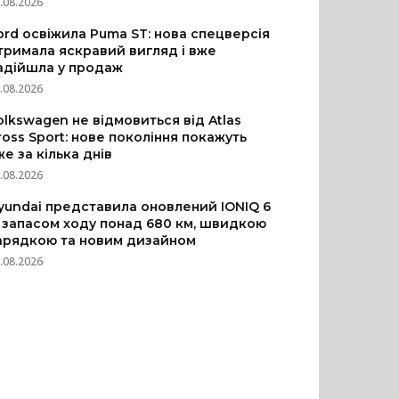
.08.2026
ord освіжила Puma ST: нова спецверсія
тримала яскравий вигляд і вже
адійшла у продаж
.08.2026
olkswagen не відмовиться від Atlas
ross Sport: нове покоління покажуть
же за кілька днів
.08.2026
yundai представила оновлений IONIQ 6
з запасом ходу понад 680 км, швидкою
арядкою та новим дизайном
.08.2026