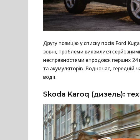
Другу позицію у списку посів Ford Ku
зовні, проблеми виявилися серйозними
несправностями впродовж перших 24 м
та акумуляторів. Водночас, середній ч
водії.
Skoda Karoq (дизель): тех