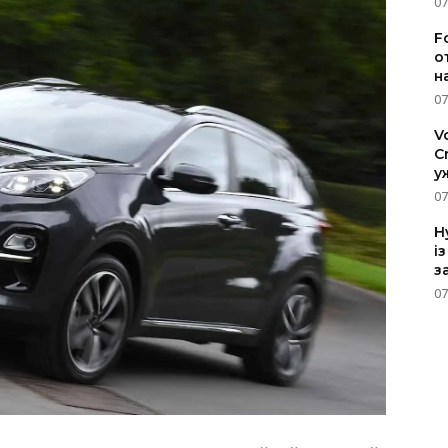
07
F
о
н
07
V
C
у
07
H
і
з
07