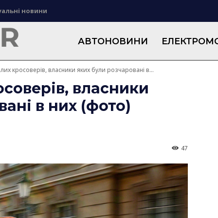
уальні новини
АВТОНОВИНИ
ЕЛЕКТРОМО
лих кросоверів, власники яких були розчаровані в...
осоверів, власники
ані в них (фото)
47