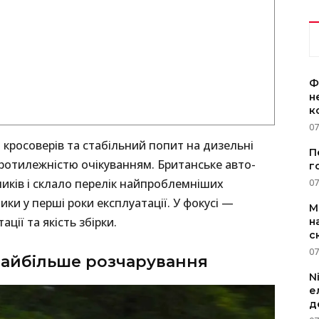
Ф
н
к
07
 кросоверів та стабільний попит на дизельні
П
ротилежністю очікуванням. Британське авто-
г
ників і склало перелік найпроблемніших
07
ики у перші роки експлуатації. У фокусі —
M
ації та якість збірки.
н
с
07
: найбільше розчарування
N
е
д