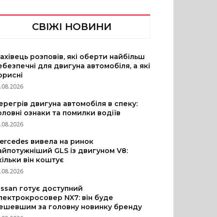
СВІЖІ НОВИНИ
ахівець розповів, які оберти найбільш
ебезпечні для двигуна автомобіля, а які
орисні
.08.2026
ерегрів двигуна автомобіля в спеку:
оловні ознаки та помилки водіїв
.08.2026
ercedes вивела на ринок
айпотужніший GLS із двигуном V8:
кільки він коштує
.08.2026
issan готує доступний
лектрокросовер NX7: він буде
ешевшим за головну новинку бренду