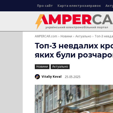
Про сайт
Карта електрозаправок
Акт
AMPERCAR.com
Новини
Актуально
Топ-3 невда
Топ-3 невдалих кр
яких були розчаров
Новини
Актуально
Vitaliy Koval
25.05.2025