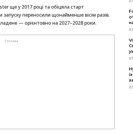
07
er ще у 2017 році та обіцяла старт
F
ни запуску переносили щонайменше вісім разів.
о
кладене — орієнтовно на 2027–2028 роки.
н
07
V
C
у
07
H
і
з
07