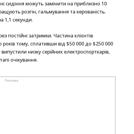
дні сидіння можуть замінити на приблизно 10
кращують розгін, гальмування та керованість.
а 1,1 секунди.
ез постійні затримки. Частина клієнтів
оків тому, сплативши від $50 000 до $250 000
 випустили низку серійних електроспорткарів,
тапі очікування.