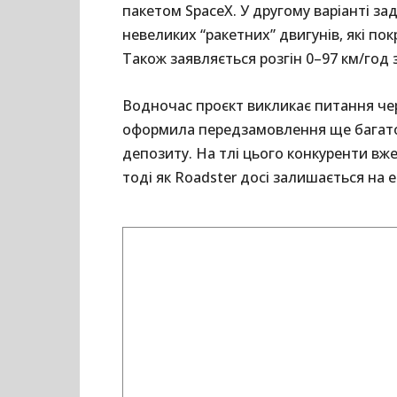
пакетом SpaceX. У другому варіанті за
невеликих “ракетних” двигунів, які по
Також заявляється розгін 0–97 км/год з
Водночас проєкт викликає питання чер
оформила передзамовлення ще багато р
депозиту. На тлі цього конкуренти вже
тоді як Roadster досі залишається на е