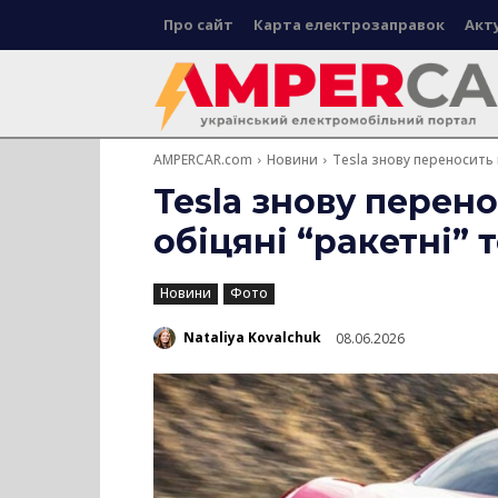
Про сайт
Карта електрозаправок
Акт
AMPERCAR.com
Новини
Tesla знову переносить по
Tesla знову перено
обіцяні “ракетні” т
Новини
Фото
Nataliya Kovalchuk
08.06.2026