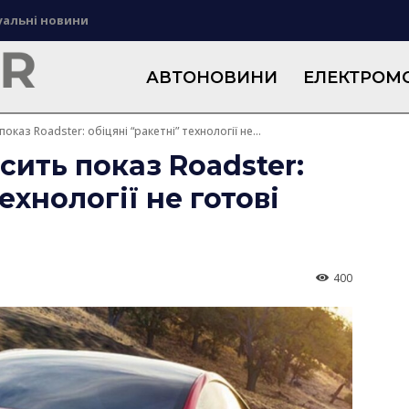
уальні новини
АВТОНОВИНИ
ЕЛЕКТРОМО
каз Roadster: обіцяні “ракетні” технології не...
сить показ Roadster:
ехнології не готові
400