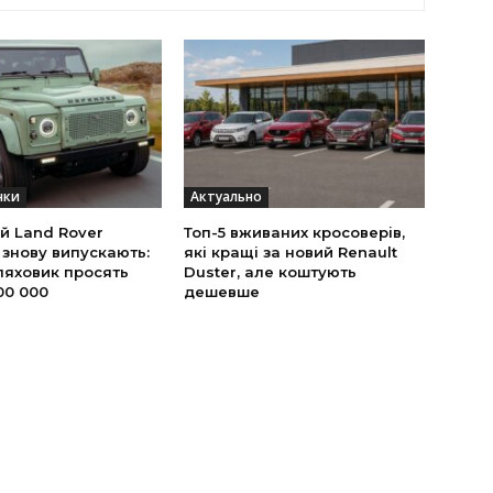
нки
Актуально
й Land Rover
Топ-5 вживаних кросоверів,
 знову випускають:
які кращі за новий Renault
ляховик просять
Duster, але коштують
00 000
дешевше