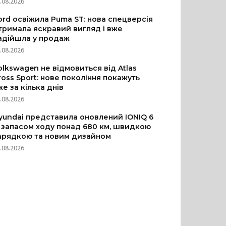
.08.2026
ord освіжила Puma ST: нова спецверсія
тримала яскравий вигляд і вже
адійшла у продаж
.08.2026
olkswagen не відмовиться від Atlas
ross Sport: нове покоління покажуть
же за кілька днів
.08.2026
yundai представила оновлений IONIQ 6
з запасом ходу понад 680 км, швидкою
арядкою та новим дизайном
.08.2026