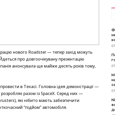
Ф
н
к
07
трацію нового Roadster — тепер захід можуть
П
 Йдеться про довгоочікувану презентацію
г
мпанія анонсувала ще майже десять років тому,
07
M
н
с
провести в Техасі. Головна ідея демонстрації —
07
la розробляє разом із SpaceX. Серед них —
N
rusters), які нібито мають забезпечити
е
откочасний “підйом” автомобіля.
д