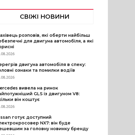
СВІЖІ НОВИНИ
ахівець розповів, які оберти найбільш
ебезпечні для двигуна автомобіля, а які
орисні
.08.2026
ерегрів двигуна автомобіля в спеку:
оловні ознаки та помилки водіїв
.08.2026
ercedes вивела на ринок
айпотужніший GLS із двигуном V8:
кільки він коштує
.08.2026
issan готує доступний
лектрокросовер NX7: він буде
ешевшим за головну новинку бренду