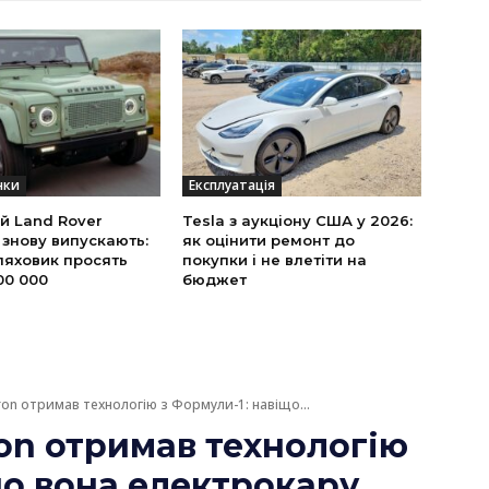
нки
Експлуатація
й Land Rover
Tesla з аукціону США у 2026:
 знову випускають:
як оцінити ремонт до
ляховик просять
покупки і не влетіти на
00 000
бюджет