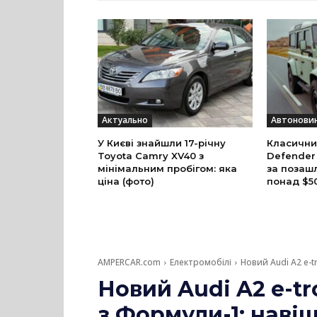
Актуально
Автонови
У Києві знайшли 17-річну
Класични
Toyota Camry XV40 з
Defender
мінімальним пробігом: яка
за позаш
ціна (фото)
понад $5