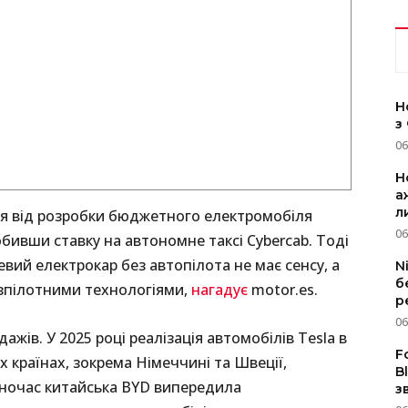
Н
з
06
Н
а
л
ся від розробки бюджетного електромобіля
06
обивши ставку на автономне таксі Cybercab. Тоді
вий електрокар без автопілота не має сенсу, а
N
б
езпілотними технологіями,
нагадує
motor.es.
р
06
жів. У 2025 році реалізація автомобілів Tesla в
F
х країнах, зокрема Німеччині та Швеції,
B
ночас китайська BYD випередила
з