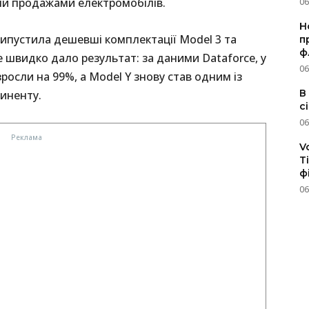
ми продажами електромобілів.
06
Н
і випустила дешевші комплектації Model 3 та
п
ф
е швидко дало результат: за даними Dataforce, у
06
 зросли на 99%, а Model Y знову став одним із
В
иненту.
с
06
V
T
ф
06