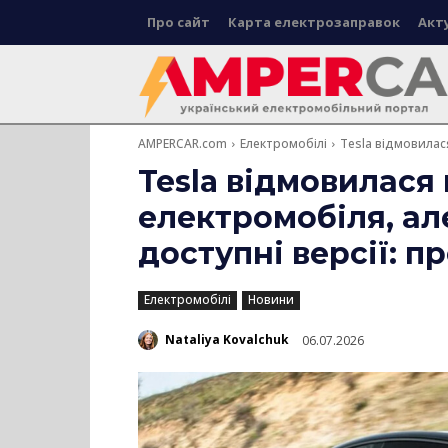
Про сайт
Карта електрозаправок
Акт
AMPERCAR.com
Електромобілі
Tesla відмовилас
Tesla відмовилася
електромобіля, ал
доступні версії: 
Електромобілі
Новини
Nataliya Kovalchuk
06.07.2026