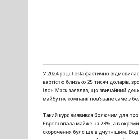
У 2024 році Tesla фактично відмовила
вартістю близько 25 тисяч доларів, зр
Ілон Маск заявляв, що звичайний деше
майбутнє компанії пов’язане саме з б
Такий курс виявився болючим для прода
Європі впала майже на 28%, а в окреми
скорочення було ще відчутнішим. Вод