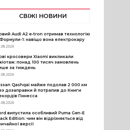
СВІЖІ НОВИНИ
овий Audi A2 e-tron отримав технологію
 Формули-1: навіщо вона електрокару
.08.2026
ові кросовери Xiaomi викликали
жіотаж: понад 100 тисяч замовлень
ише за тиждень
.08.2026
issan Qashqai майже подолав 2 000 км
ез дозаправки й потрапив до Книги
екордів Гіннесса
.08.2026
ord випустила особливий Puma Gen-E
lack Edition: чим він відрізняється від
вичайної версії