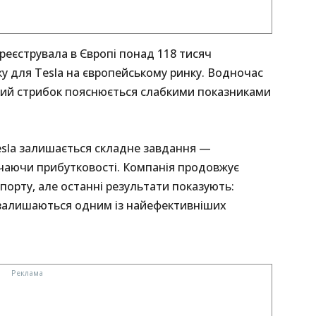
ареєструвала в Європі понад 118 тисяч
у для Tesla на європейському ринку. Водночас
кий стрибок пояснюється слабкими показниками
sla залишається складне завдання —
рачаючи прибутковості. Компанія продовжує
орту, але останні результати показують:
і залишаються одним із найефективніших