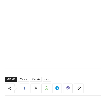
МІТКИ
Tesla
Китай
світ