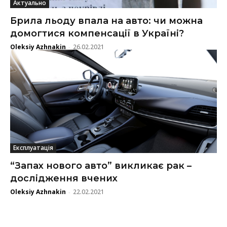
Актуально
Брила льоду впала на авто: чи можна
домогтися компенсації в Україні?
Oleksiy Azhnakin
26.02.2021
-
Експлуатація
“Запах нового авто” викликає рак –
дослідження вчених
Oleksiy Azhnakin
22.02.2021
-