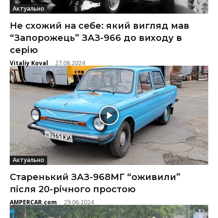
Актуально
Не схожий на себе: який вигляд мав
“Запорожець” ЗАЗ-966 до виходу в
серію
Vitaliy Koval
27.08.2024
-
Актуально
Старенький ЗАЗ-968МГ “оживили”
після 20-річного простою
AMPERCAR.com
29.06.2024
-