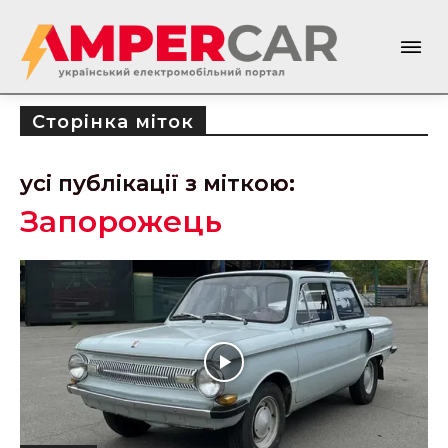
Сторінка міток
усі публікації з міткою:
Запорожець