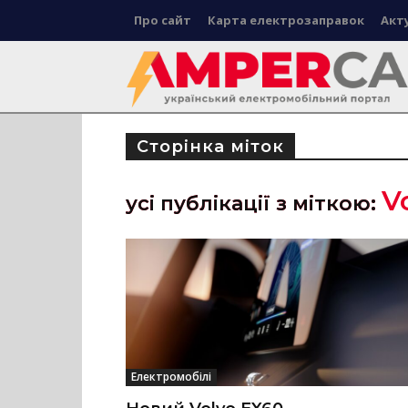
Про сайт
Карта електрозаправок
Акт
Сторінка міток
V
усі публікації з міткою:
Електромобілі