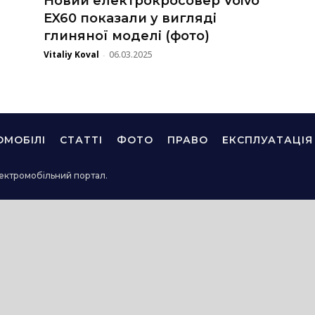
Новий електрокросовер Volvo
EX60 показали у вигляді
глиняної моделі (фото)
Vitaliy Koval
06.03.2025
-
ОМОБІЛІ
СТАТТІ
ФОТО
ПРАВО
ЕКСПЛУАТАЦІЯ
ектромобільний портал.