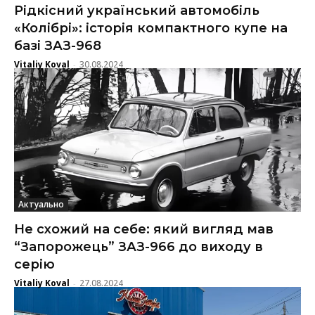
Рідкісний український автомобіль
«Колібрі»: історія компактного купе на
базі ЗАЗ-968
Vitaliy Koval
30.08.2024
-
Актуально
Не схожий на себе: який вигляд мав
“Запорожець” ЗАЗ-966 до виходу в
серію
Vitaliy Koval
27.08.2024
-