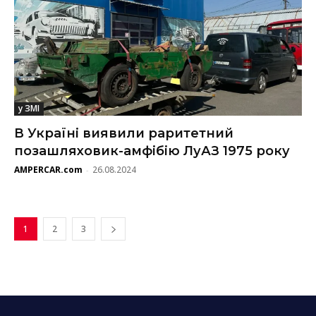
у ЗМІ
В Україні виявили раритетний
позашляховик-амфібію ЛуАЗ 1975 року
AMPERCAR.com
26.08.2024
-
1
2
3