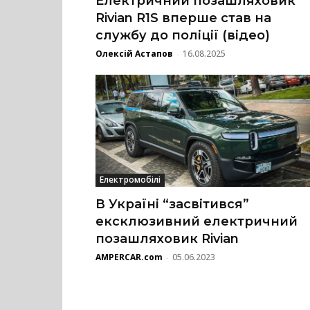
Електричний позашляховик
Rivian R1S вперше став на
службу до поліції (відео)
Олексій Астапов
16.08.2025
-
Електромобілі
В Україні “засвітився”
ексклюзивний електричний
позашляховик Rivian
AMPERCAR.com
05.06.2023
-