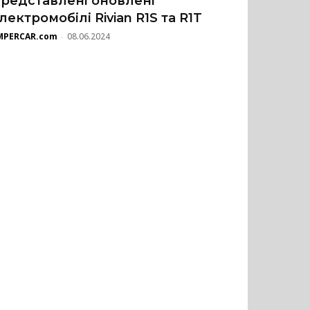
редставлені оновлені
лектромобілі Rivian R1S та R1T
MPERCAR.com
08.06.2024
-