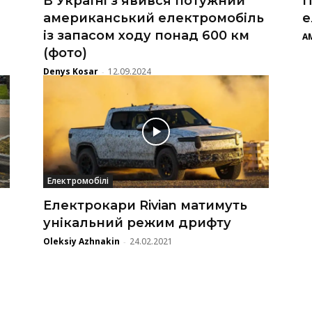
В Україні з’явився потужний
П
американський електромобіль
е
із запасом ходу понад 600 км
A
(фото)
Denys Kosar
12.09.2024
-
Електромобілі
Електрокари Rivian матимуть
унікальний режим дрифту
Oleksiy Azhnakin
24.02.2021
-