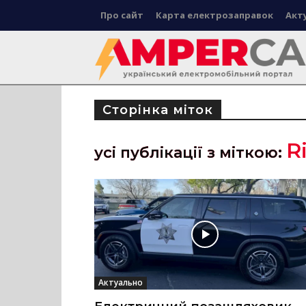
Про сайт
Карта електрозаправок
Акт
Сторінка міток
R
усі публікації з міткою:
Актуально