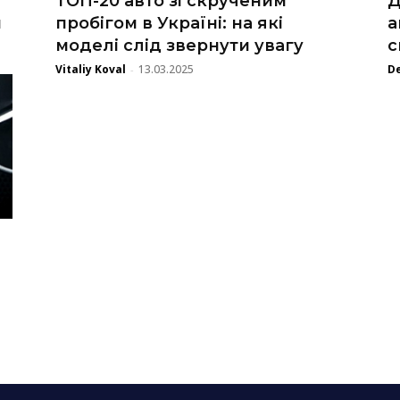
ТОП-20 авто зі скрученим
Д
н
пробігом в Україні: на які
а
моделі слід звернути увагу
с
Vitaliy Koval
13.03.2025
D
-