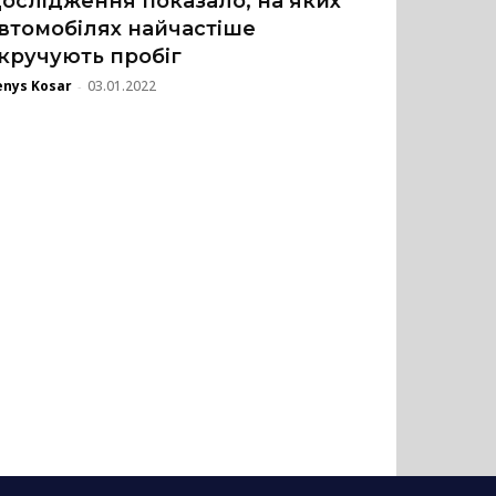
ослідження показало, на яких
втомобілях найчастіше
кручують пробіг
enys Kosar
03.01.2022
-