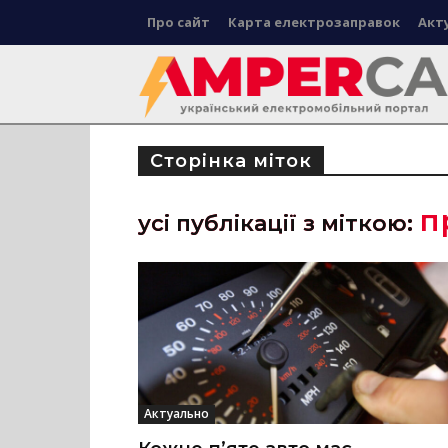
Про сайт
Карта електрозаправок
Акт
Сторінка міток
п
усі публікації з міткою:
Актуально