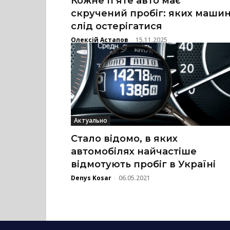
Кожне п’яте авто має
скручений пробіг: яких маши
слід остерігатися
Олексій Астапов
15.11.2025
-
Актуально
Стало відомо, в яких
автомобілях найчастіше
відмотують пробіг в Україні
Denys Kosar
06.05.2021
-