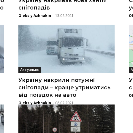
ро
Україну накриває нова хвиля
С
по
снігопадів
у
Oleksiy Azhnakin
13.02.2021
Ol
-
Актуально
А
Україну накрили потужні
У
снігопади – краще утриматись
с
від поїздок на авто
Ol
Oleksiy Azhnakin
08.02.2021
-