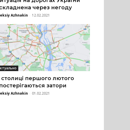
итуація на дорогах України
складнена через негоду
eksiy Azhnakin
12.02.2021
-
ктуально
 столиці першого лютого
постерігаються затори
eksiy Azhnakin
01.02.2021
-