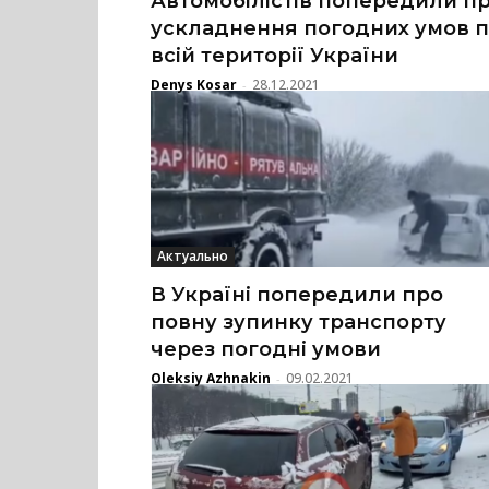
Автомобілістів попередили п
ускладнення погодних умов 
всій території України
Denys Kosar
28.12.2021
-
Актуально
В Україні попередили про
повну зупинку транспорту
через погодні умови
Oleksiy Azhnakin
09.02.2021
-