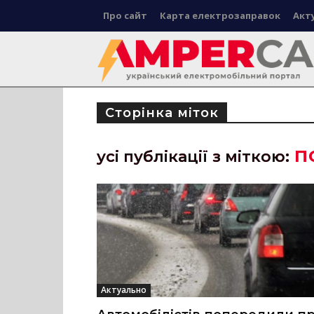
Про сайт
Карта електрозаправок
Акт
Сторінка міток
п
усі публікації з міткою:
Актуально