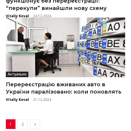
функціонує без перереєстрації:
“перекупи” винайшли нову схему
Vitaliy Koval
24.12.2024
-
Актуально
Перереєстрацію вживаних авто в
України паралізовано: коли поновлять
Vitaliy Koval
21.12.2024
-
1
2