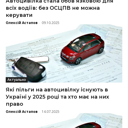
Автоцивілка стала обов’язковою для
всіх водіїв: без ОСЦПВ не можна
керувати
Олексій Астапов
09.10.2025
-
Актуально
Які пільги на автоцивілку існують в
Україні у 2025 році та хто має на них
право
Олексій Астапов
14.07.2025
-