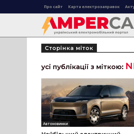
Про сайт
Карта електрозаправок
Акт
Сторінка міток
N
усі публікації з міткою:
Автоновинки