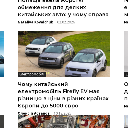
Польща ввела жорсткі
N
обмеження для деяких
е
китайських авто: у чому справа
м
Nataliya Kovalchuk
02.02.2026
Na
-
Електромобілі
Е
Чому китайський
О
електромобіль Firefly EV має
д
різницю в ціни в різних країнах
п
Європи до 5000 євро
Na
Олексій Астапов
10.12.2025
-