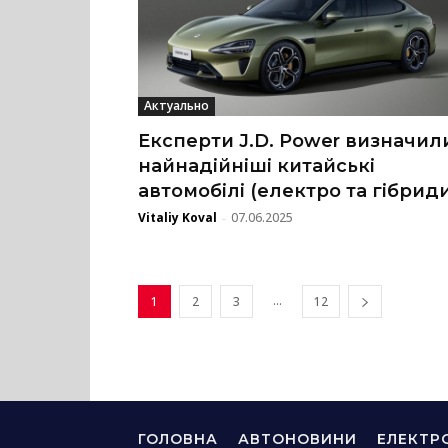
Актуально
Експерти J.D. Power визначил
найнадійніші китайські
автомобілі (електро та гібрид
Vitaliy Koval
07.06.2025
-
...
1
2
3
12
ГОЛОВНА
АВТОНОВИНИ
ЕЛЕКТР