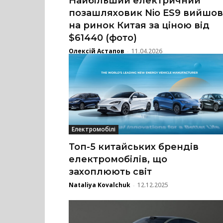
Найбільший електричний
позашляховик Nio ES9 вийшов
на ринок Китая за ціною від
$61440 (фото)
Олексій Астапов
11.04.2026
-
Електромобілі
Топ-5 китайських брендів
електромобілів, що
захоплюють світ
Nataliya Kovalchuk
12.12.2025
-