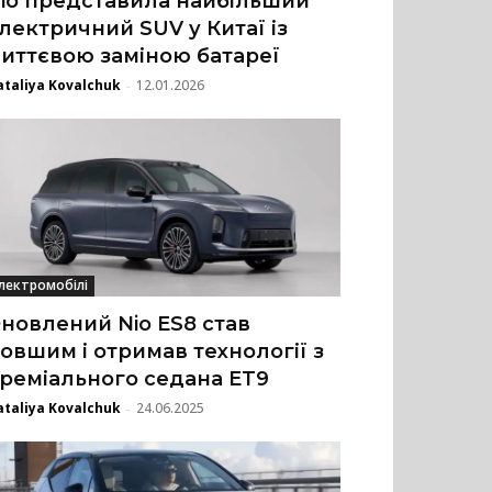
io представила найбільший
лектричний SUV у Китаї із
иттєвою заміною батареї
taliya Kovalchuk
12.01.2026
-
лектромобілі
новлений Nio ES8 став
овшим і отримав технології з
реміального седана ET9
taliya Kovalchuk
24.06.2025
-