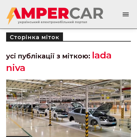
Сторінка міток
lada
усі публікації з міткою:
niva