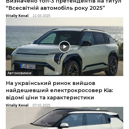
Визначено топ-3 претендентів на титул
“Всесвітній автомобіль року 2025”
Vitaliy Koval
22.03.2025
-
Автоновинки
На український ринок вийшов
найдешевший електрокросовер Kia:
відомі ціни та характеристики
Vitaliy Koval
07.02.2025
-