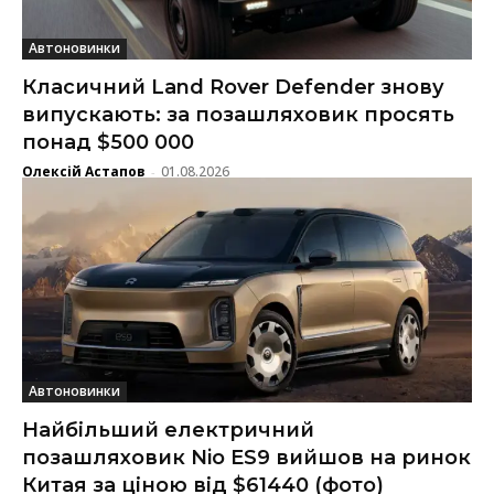
Автоновинки
Класичний Land Rover Defender знову
випускають: за позашляховик просять
понад $500 000
Олексій Астапов
01.08.2026
-
Автоновинки
Найбільший електричний
позашляховик Nio ES9 вийшов на ринок
Китая за ціною від $61440 (фото)