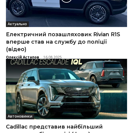
Актуально
Електричний позашляховик Rivian R1S
вперше став на службу до поліції
(відео)
Олексій Астапов
16.08.2025
-
Автоновинки
Cadillac представив найбільший