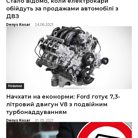
Стало відомо, коли електрокари
обійдуть за продажами автомобілі з
ДВЗ
Denys Kosar
24.06.2021
-
Новини
Начхати на еконорми: Ford готує 7,3-
літровий двигун V8 з подвійним
турбонаддуванням
Denys Kosar
31.05.2021
-