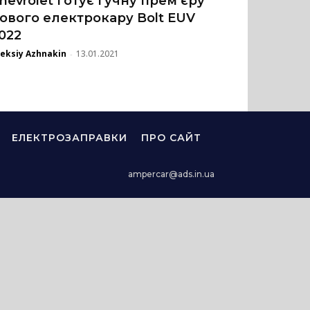
hevrolet готує гучну прем’єру
ового електрокару Bolt EUV
022
eksiy Azhnakin
13.01.2021
-
ЕЛЕКТРОЗАПРАВКИ
ПРО САЙТ
ampercar@ads.in.ua