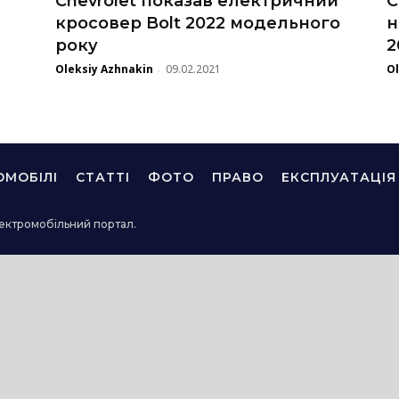
Chevrolet показав електричний
C
кросовер Bolt 2022 модельного
н
року
2
Oleksiy Azhnakin
09.02.2021
Ol
-
ОМОБІЛІ
СТАТТІ
ФОТО
ПРАВО
ЕКСПЛУАТАЦІЯ
ектромобільний портал.