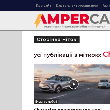
Про сайт
Карта електрозаправок
Акт
Сторінка міток
C
усі публікації з міткою:
Електромобілі