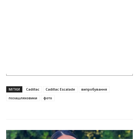
МІТКИ
Cadillac
Cadillac Escalade
випробування
позашляховики
фото