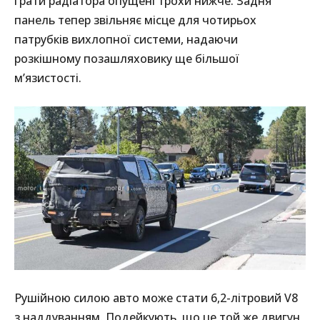
ґрати радіатора опущені трохи нижче. Задня
панель тепер звільняє місце для чотирьох
патрубків вихлопної системи, надаючи
розкішному позашляховику ще більшої
м’язистості.
Рушійною силою авто може стати 6,2-літровий V8
з наддуванням. Подейкують, що це той же двигун