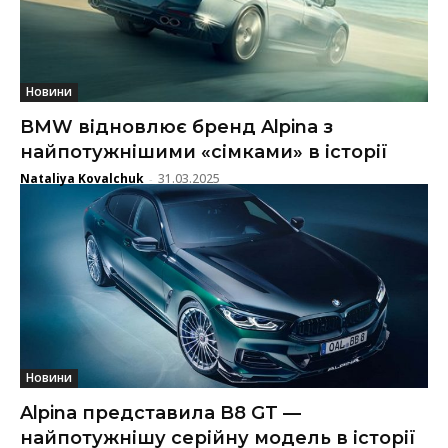
Новини
BMW відновлює бренд Alpina з
найпотужнішими «сімками» в історії
Nataliya Kovalchuk
31.03.2025
-
Новини
Alpina представила B8 GT —
найпотужнішу серійну модель в історії