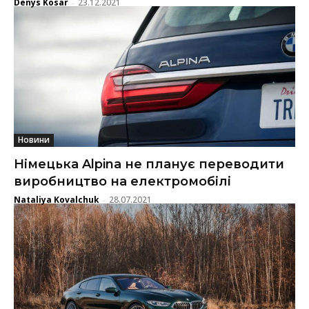
Denys Kosar
23.12.2021
-
Новини
Німецька Alpina не планує переводити
виробництво на електромобілі
Nataliya Kovalchuk
28.07.2021
-