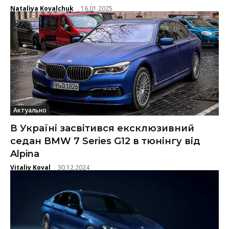
Nataliya Kovalchuk
16.01.2025
-
Актуально
В Україні засвітився ексклюзивний
седан BMW 7 Series G12 в тюнінгу від
Alpina
Vitaliy Koval
30.12.2024
-