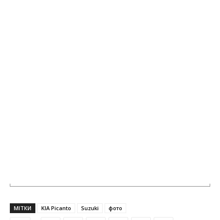
МІТКИ
KIA Picanto
Suzuki
фото