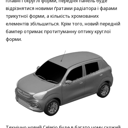
плавні і округлі форми, передня панель буде
відрізнятися новими ґратами радіатора і фарами
трикутної форми, а кількість хромованих
елементів збільшиться. Крім того, новий передній
бампер отримає протитуманну оптику круглої
форми.
Технічно новий Celerio буде в багато чому схожий