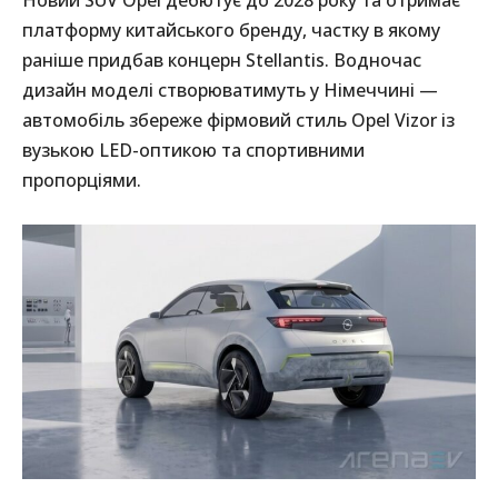
Новий SUV Opel дебютує до 2028 року та отримає
платформу китайського бренду, частку в якому
раніше придбав концерн Stellantis. Водночас
дизайн моделі створюватимуть у Німеччині —
автомобіль збереже фірмовий стиль Opel Vizor із
вузькою LED-оптикою та спортивними
пропорціями.