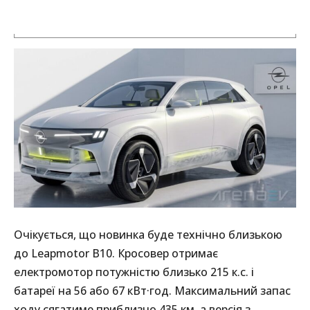
Очікується, що новинка буде технічно близькою
до Leapmotor B10. Кросовер отримає
електромотор потужністю близько 215 к.с. і
батареї на 56 або 67 кВт·год. Максимальний запас
ходу сягатиме приблизно 435 км, а версія з