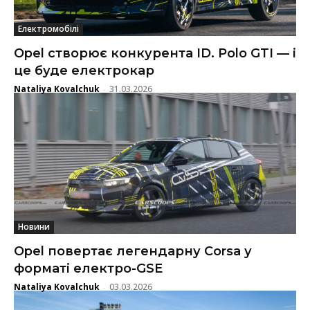
Електромобілі
Opel створює конкурента ID. Polo GTI — і
це буде електрокар
Nataliya Kovalchuk
31.03.2026
-
Новини
Opel повертає легендарну Corsa у
форматі електро-GSE
Nataliya Kovalchuk
03.03.2026
-