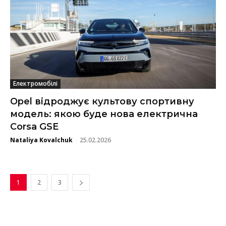
Електромобілі
Opel відроджує культову спортивну
модель: якою буде нова електрична
Corsa GSE
Nataliya Kovalchuk
25.02.2026
-
1
2
3