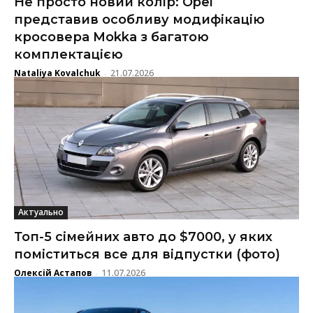
Не просто новий колір: Opel
представив особливу модифікацію
кросовера Mokka з багатою
комплектацією
Nataliya Kovalchuk
21.07.2026
-
Актуально
Топ-5 сімейних авто до $7000, у яких
поміститься все для відпустки (фото)
Олексій Астапов
11.07.2026
-