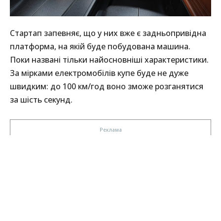
Стартап запевняє, що у них вже є задньопривідна
платформа, на якій буде побудована машина.
Поки названі тільки найосновніші характеристики.
За мірками електромобілів купе буде не дуже
швидким: до 100 км/год воно зможе розганятися
за шість секунд.