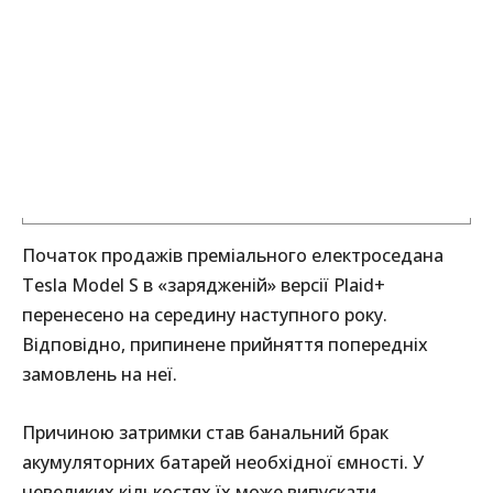
Початок продажів преміального електроседана
Tesla Model S в «зарядженій» версії Plaid+
перенесено на середину наступного року.
Відповідно, припинене прийняття попередніх
замовлень на неї.
Причиною затримки став банальний брак
акумуляторних батарей необхідної ємності. У
невеликих кількостях їх може випускати