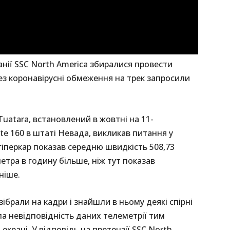
анії SSC North America збиралися провести
ез коронавірусні обмеження на трек запросили
uatara, встановлений в жовтні на 11-
te 160 в штаті Невада, викликав питання у
гіперкар показав середню швидкість 508,73
метра в годину більше, ніж тут показав
ніше.
ібрали на кадри і знайшли в ньому деякі спірні
а невідповідність даних телеметрії тим
екрані. У відповідь на претензії SSC North