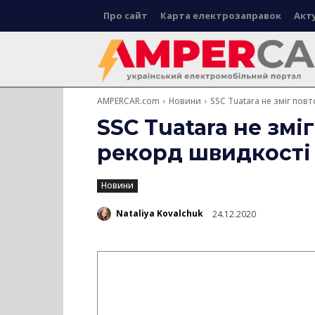
Про сайт
Карта електрозаправок
Акт
AMPERCAR.com
Новини
SSC Tuatara не зміг по
SSC Tuatara не змі
рекорд швидкості
Новини
Nataliya Kovalchuk
24.12.2020