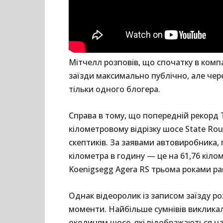
Мітчелл розповів, що спочатку в комп
заїзди максимально публічно, але чер
тільки одного блогера.
Справа в тому, що попередній рекорд T
кілометровому відрізку шосе State Rou
скептиків. За заявами автовиробника, 
кілометра в годину — це на 61,76 кіло
Koenigsegg Agera RS трьома роками ра
Однак відеоролик із записом заїзду роз
моменти. Найбільше сумнівів викликал
околицям шосе, які відображаються на 