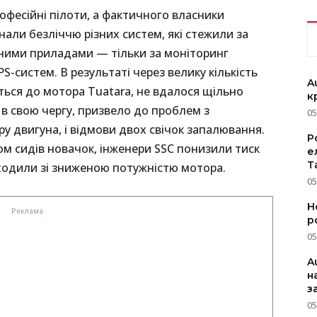
офесійні пілоти, а фактичного власники
нали безліччю різних систем, які стежили за
ними приладами — тільки за моніторинг
S-систем. В результаті через велику кількість
A
уться до мотора Tuatara, не вдалося щільно
к
 в свою чергу, призвело до проблем з
05
у двигуна, і відмови двох свічок запалювання.
P
ом сидів новачок, інженери SSC понизили тиск
е
T
оходили зі зниженою потужністю мотора.
05
Н
р
05
A
н
з
05