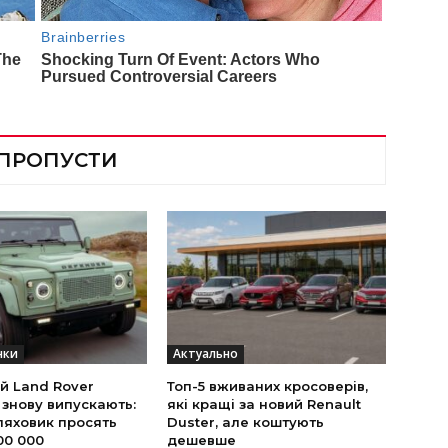
 ПРОПУСТИ
нки
Актуально
й Land Rover
Топ-5 вживаних кросоверів,
 знову випускають:
які кращі за новий Renault
ляховик просять
Duster, але коштують
00 000
дешевше