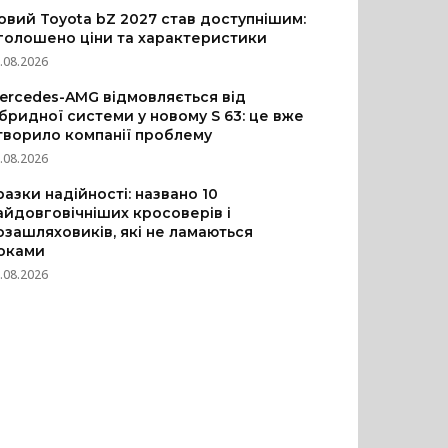
овий Toyota bZ 2027 став доступнішим:
голошено ціни та характеристики
.08.2026
ercedes-AMG відмовляється від
ібридної системи у новому S 63: це вже
творило компанії проблему
.08.2026
разки надійності: названо 10
айдовговічніших кросоверів і
озашляховиків, які не ламаються
оками
.08.2026