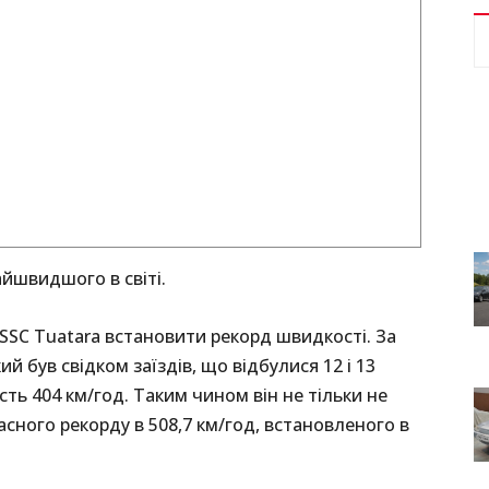
айшвидшого в світі.
 SSС Tuatara встановити рекорд швидкості. За
й був свідком заїздів, що відбулися 12 і 13
сть 404 км/год. Таким чином він не тільки не
асного рекорду в 508,7 км/год, встановленого в