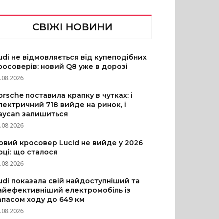
СВІЖІ НОВИНИ
udi не відмовляється від купеподібних
росоверів: новий Q8 уже в дорозі
.08.2026
orsche поставила крапку в чутках: і
лектричний 718 вийде на ринок, і
aycan залишиться
.08.2026
овий кросовер Lucid не вийде у 2026
оці: що сталося
.08.2026
udi показала свій найдоступніший та
айефективніший електромобіль із
апасом ходу до 649 км
.08.2026