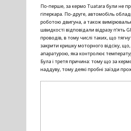
По-перше, за кермо Tuatara були не пр
гіперкара. По-друге, автомобіль облад
роботою двигуна, а також вимірюваль
швидкості відповідали відразу п’ять GP
проводів, в тому числі таких, що тягн
закрити кришку моторного відсіку, що,
апаратурою, яка контролює температур
Була і третя причина: тому що за керм
наддуву, тому деякі пробні заїзди пр