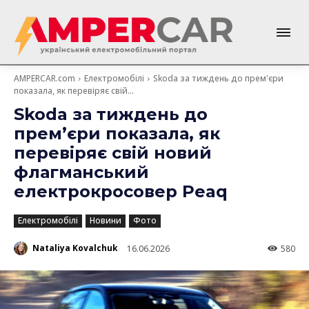
AMPERCAR.com
Електромобілі
Skoda за тиждень до прем'єри
показала, як перевіряє свій...
Skoda за тиждень до
прем’єри показала, як
перевіряє свій новий
флагманський
електрокросовер Peaq
Електромобілі
Новини
Фото
Nataliya Kovalchuk
16.06.2026
580