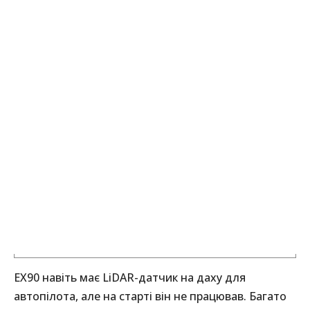
EX90 навіть має LiDAR-датчик на даху для
автопілота, але на старті він не працював. Багато