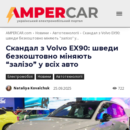
AMPERCAR.com
Новини
Автотехнології
Скандал з Volvo EX90:
шведи безкоштовно міняють "залізо" у...
Скандал з Volvo EX90: шведи
безкоштовно міняють
“залізо” у всіх авто
Електромобілі
Новини
Автотехнології
Nataliya Kovalchuk
25.09.2025
722