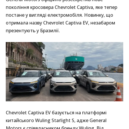
покоління кросовера Chevrolet Captiva, яке тепер
постане у вигляді електромобіля. Новинку, що
отримала назву Chevrolet Captiva EV, незабаром
презентують у Бразилії.
Chevrolet Captiva EV базується на платформі
китайського Wuling Starlight S, адже General
Motors є співвласником бренду Wuling. Від