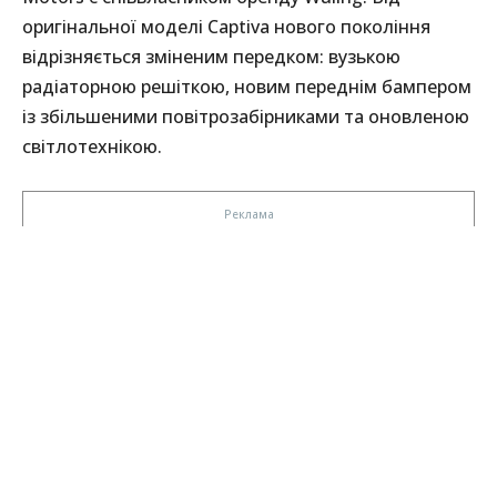
оригінальної моделі Captiva нового покоління
відрізняється зміненим передком: вузькою
радіаторною решіткою, новим переднім бампером
із збільшеними повітрозабірниками та оновленою
світлотехнікою.